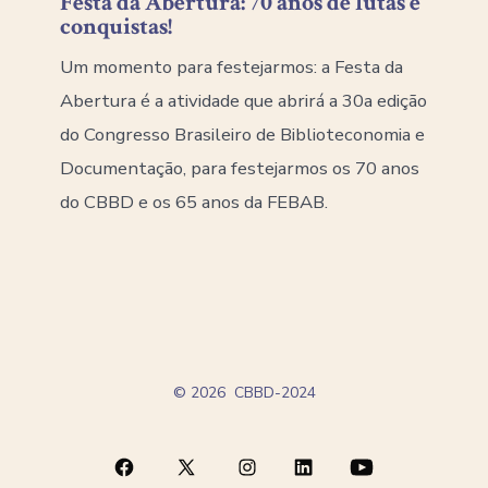
Festa da Abertura: 70 anos de lutas e
conquistas!
Um momento para festejarmos: a Festa da
Abertura é a atividade que abrirá a 30a edição
do Congresso Brasileiro de Biblioteconomia e
Documentação, para festejarmos os 70 anos
do CBBD e os 65 anos da FEBAB.
© 2026
CBBD-2024
Open
Open
Open
Open
Open